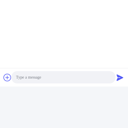
Бирки:
Выпрямитель Тока Дк Для Гальванизировать
Гальванизируя Выпрямитель Тока
Электропитание Плакировкой
Быстрый контакт
Адрес:
Но. 327, дорога Синге, зона индустрии восточная, Синду,
город Чэнду, провинция Сычуань, Китай
Photo
ТЕЛЕФОН:
Video Call