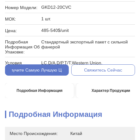
GKD12-20CVC
Номер Модели:
1 шт.
МОК:
485-540$/unit
Цена:
Подробная
Стандартный экспортный пакет с сильной
Информация Об
фанерой
Упаковке:
Условия
LC,D/A,D/P,T/T,Western Union,
Оплаты:
Получите Самую Лучшую Цену
Свяжитесь Сейчас
Подробная Информация
Характер Продукции
Подробная Информация
Место Происхождения:
Китай