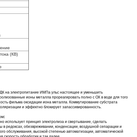
я
ление
тока (КВ)
е
 ДК на электропитание ИМПа ульс настоящее и уменьшить
олизованные ионы металла прореагировать полно с ОХ в воде для того
ность фильма оксидации иона металла. Коммутирование субстрата
оляризации и эффектно блокирует запассивированность.
ом
:
но использует принцип электролиза и свертывание, сделать
 в редоксах, обезвреживании, конденсации, воздушной сепарации и
кого обслуживания, высокой степенью автоматизации, автоматической
 скорость обработки и так далее.