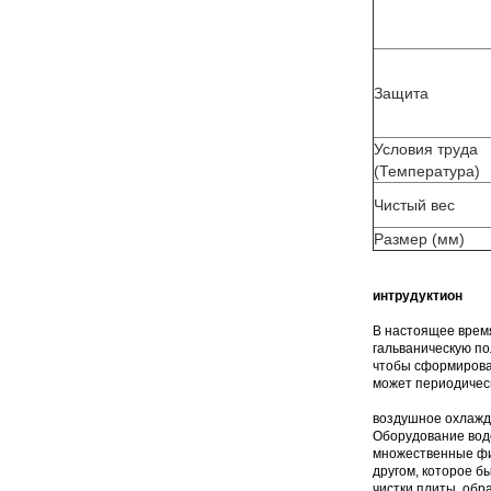
Защита
Условия труда
(Температура)
Чистый вес
Размер (мм)
интрудуктион
В настоящее врем
гальваническую п
чтобы сформироват
может периодичес
воздушное охлажд
Оборудование водо
множественные физ
другом, которое б
чистки плиты, обр