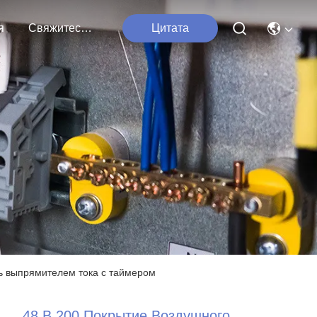
я
Свяжитесь Мы
Цитата
ь выпрямителем тока с таймером
48 В 200 Покрытие Воздушного