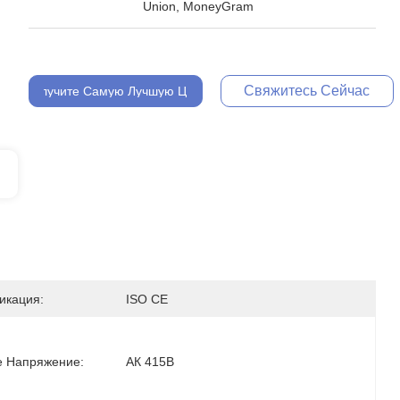
Union, MoneyGram
Свяжитесь Сейчас
Получите Самую Лучшую Цену
икация:
ISO CE
е Напряжение:
АК 415В