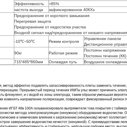
Эффективность
>85%
частота выхода
зафиксированное 40КХз
Предохранение от короткого замыкания
Перегревая защита
Предохранение от недостатка участка
Входной сигнал над/предохранение от низшего напряжени
Управление панели
-10℃~50℃
Режим контроля
Дистанционное управ
Постоянн напряжение 
90кг
Работая режим
Постоянн течение (КК)
715*485*860мм
Охлаждая путь
Воздушное охлаждени
я, метод эффектно подавлять запассивированность плиты заменить течение
оляризацию. Прерывистый период течения ИМПа ульс может причинить электр
ь флокулянт, и с водой из зоны электрода, таким образом уменьшая вероят
ки изменять направление поляризации, повреждает фиксированный регион п
ение ИГБТ 48в 100А гальванизировало выпрямители тока покрытия с таймер
очистки метода электрокоагуляции (ненужное) оборудование водоочистки. О
ические и химические влияния к загрязнению (ненужному) мочит поллютанты
ыстрое завершение водоочистки нечистот (ненужной). С преимуществами лег
абатывающ эффективность и стабильность, небольшое рабочее место, высокая