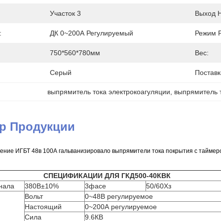
Участок 3
Выход 
:
ДК 0~200А Регулируемый
Режим 
750*560*780мм
Вес:
Серый
Поставк
выпрямитель тока электрокоагуляции
, 
выпрямитель т
ер Продукции
ение ИГБТ 48в 100А гальванизировало выпрямители тока покрытия с таймер
СПЕЦИФИКАЦИИ ДЛЯ ГКД500-40КВК
гнала
380В±10%
3фасе
50/60Хз
Вольт
0~48В регулируемое
Настоящий
0~200А регулируемое
Сила
9.6КВ