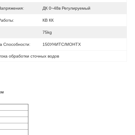
Напряжения:
ДК 0~48в Регулируемый
Работы:
КВ КК
75kg
а Способности:
150УНИТС/МОНТХ
ока обработки сточных водов
ом