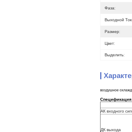
Фаза:
Выходной Ток
Размер:
Цвет:
Выделить:
Характ
воздушное охлажд
Спецификация
АК входного си
ДК выхода