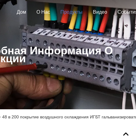
Дом
О Нас
Продукты
Видео
Событи
бная Информация О
кции
>
48 в 200 покрытие воздушного охлаждения ИГБТ гальванизироват