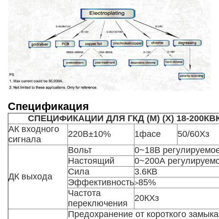
Спецификация
СПЕЦИФИКАЦИИ ДЛЯ ГКД (М) (Х) 18-200КВ
АК входного
220В±10%
1фасе
50/60Хз
сигнала
Вольт
0~18В регулируемо
Настоящий
0~200А регулируем
Сила
3.6КВ
ДК выхода
Эффективность
85%
>
Частота
20КХз
переключения
Предохранение от короткого замык