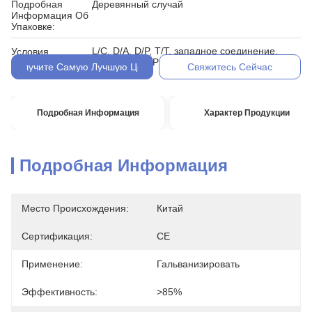
Подробная
Деревянный случай
Информация Об
Упаковке:
L/C, D/A, D/P, T/T, западное соединение,
Условия
MoneyGram, Paypal
Оплаты:
Получите Самую Лучшую Цену
Свяжитесь Сейчас
Подробная Информация
Характер Продукции
Подробная Информация
Место Происхождения:
Китай
Сертификация:
CE
Применение:
Гальванизировать
Эффективность:
>85%