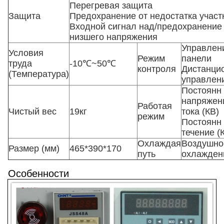
Перегревая защита
Защита
Предохранение от недостатка участ
Входной сигнал над/предохранение
низшего напряжения
Управлен
Условия
Режим
панели
труда
-10℃~50℃
контроля
Дистанци
(Температура)
управлен
Постоянн
напряжен
Работая
Чистый вес
19кг
тока (КВ)
режим
Постоянн
течение (
Охлаждая
Воздушно
Размер (мм)
465*390*170
путь
охлажден
Особенности