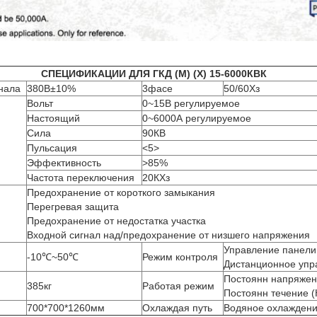
СПЕЦИФИКАЦИИ ДЛЯ ГКД (М) (Х) 15-6000КВК
гнала
380В±10%
3фасе
50/60Хз
Вольт
0~15В регулируемое
Настоящий
0~6000А регулируемое
Сила
90КВ
Пульсация
<5>
Эффективность
>
85%
Частота переключения
20КХз
Предохранение от короткого замыкания
Перегревая защита
Предохранение от недостатка участка
Входной сигнал над/предохранение от низшего напряжения
Управление панели
-10℃~50℃
Режим контроля
Дистанционное упр
Постоянн напряжени
385кг
Работая режим
Постоянн течение (
700*700*1260мм
Охлаждая путь
Водяное охлажден