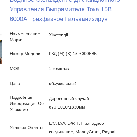
Управления Выпрямителя Тока 15В
6000А Трехфазное Гальванизируя
Наименование
Xingtongli
Марки:
Номер Модели:
ГКД (М) (Х) 15-6000КВК
МОК:
1 комплект
Цена:
обсуждаемый
Подробная
Деревянный случай
Информация Об
870*1010*1830мм
Упаковке:
L/C, D/A, D/P, T/T, западное
Условия Оплаты:
соединение, MoneyGram, Paypal