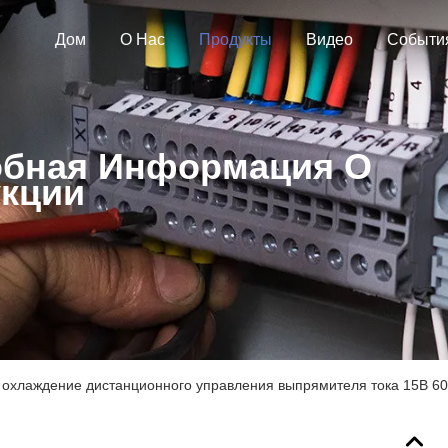
Дом
О Нас
Продукты
Видео
Событи
бная Информация О
кции
 охлаждение дистанционного управления выпрямителя тока 15В 6