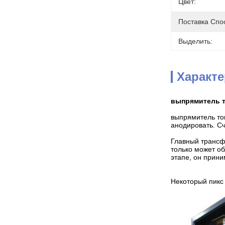
Цвет:
Поставка Спо
Выделить:
Характ
выпрямитель т
выпрямитель то
анодировать. С
Главный трансф
только может об
этапе, он прин
Некоторый пикс