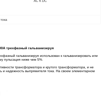
AC К DC
 тока
00А трехфазный гальванизируя
хфазный гальванизируя использован к гальванизировать или
му пульсация ниже чем 5%.
ивности трансформатора и крутого трансформатора, и не
сть и надежность выпрямителя тока. На своем элементарном