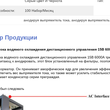
Серый Цвет И Чернота
Тип:
собности:
100 Набор/месяц
анодируя выпрямитель тока
, 
анодируя выпрямитель
ер Продукции
ока водяного охлаждения дистанционного управления 15В 60
ка водяного охлаждения дистанционного управления 15В 6000А тре
читающ к анодировать, этот блок установленный на фильтры, поэто
орматор. Он принимает аморфическое ядр для увеличения эффект
легчить вес выпрямителя тока, но также может усилить стабильно
имает конденсатор серии преграждая.
 был следовать