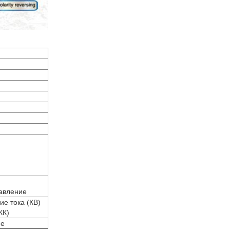
авление
е тока (КВ)
КК)
ие