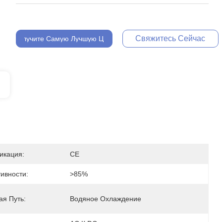
Свяжитесь Сейчас
Получите Самую Лучшую Цену
икация:
CE
ивности:
>85%
я Путь:
Водяное Охлаждение