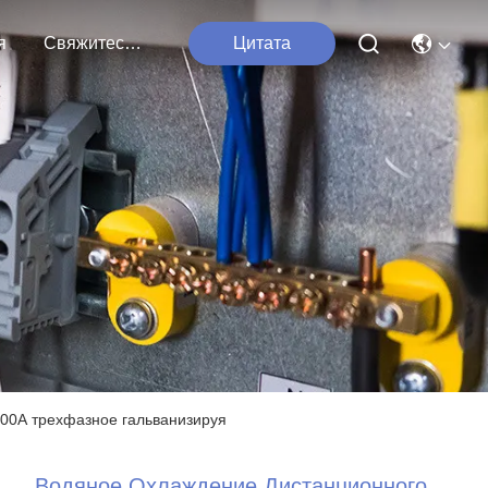
я
Свяжитесь Мы
Цитата
000А трехфазное гальванизируя
Водяное Охлаждение Дистанционного